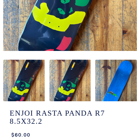
/LONG-
EEVZ
EZ/HATZ
EZ/CREW
CKZ
/SHORTZ
T &
ACKETZ
/BOXERZ
ENJOI RASTA PANDA R7
8.5X32.2
NTIALZ
$60.00
SORIEZ